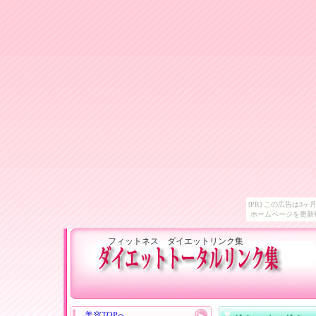
[PR] この広告は
ホームページを更新
フィットネス ダイエットリンク集
美容TOPへ